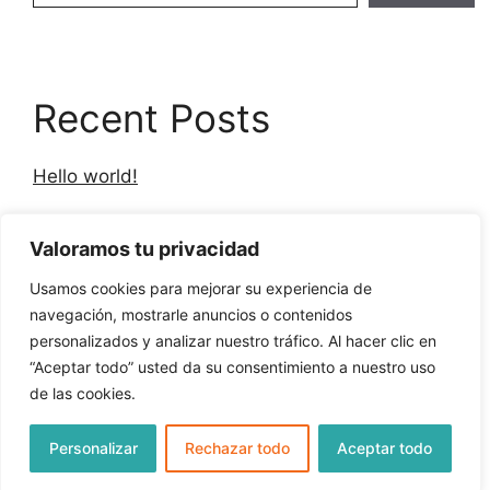
Recent Posts
Hello world!
Valoramos tu privacidad
Recent Comments
Usamos cookies para mejorar su experiencia de
navegación, mostrarle anuncios o contenidos
personalizados y analizar nuestro tráfico. Al hacer clic en
A WordPress Commenter
en
Hello world!
“Aceptar todo” usted da su consentimiento a nuestro uso
de las cookies.
Personalizar
Rechazar todo
Aceptar todo
© 2026 The Little Beetle
• Creado con
GeneratePress